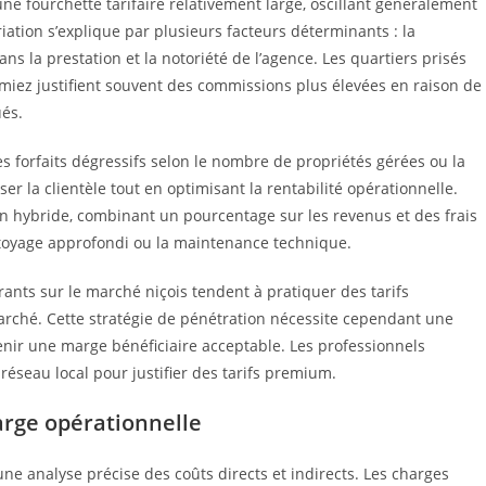
ne fourchette tarifaire relativement large, oscillant généralement
iation s’explique par plusieurs facteurs déterminants : la
dans la prestation et la notoriété de l’agence. Les quartiers prisés
iez justifient souvent des commissions plus élevées en raison de
ués.
 forfaits dégressifs selon le nombre de propriétés gérées ou la
r la clientèle tout en optimisant la rentabilité opérationnelle.
n hybride, combinant un pourcentage sur les revenus et des frais
ttoyage approfondi ou la maintenance technique.
rants sur le marché niçois tendent à pratiquer des tarifs
arché. Cette stratégie de pénétration nécessite cependant une
enir une marge bénéficiaire acceptable. Les professionnels
réseau local pour justifier des tarifs premium.
marge opérationnelle
une analyse précise des coûts directs et indirects. Les charges