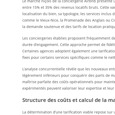
Le marché niçois de la conciergerie Airbnb présente u
entre 15% et 35% des revenus locatifs bruts. Cette var
localisation du bien, sa typologie, les services inclus 
comme le Vieux-Nice, la Promenade des Anglais ou Cim
la demande soutenue et des tarifs de location pratiq
Les conciergeries établies proposent fréquemment des
durée d’engagement. Cette approche permet de fidélise
Certaines agences adoptent également une tarificatio
fixes pour certains services spécifiques comme le ne
L’analyse concurrentielle révèle que les nouveaux ent
légèrement inférieurs pour conquérir des parts de m
maîtrise parfaite des coûts opérationnels pour maint
expérimentés peuvent valoriser leur expertise et leur 
Structure des coûts et calcul de la 
La détermination d’une tarification viable repose sur 