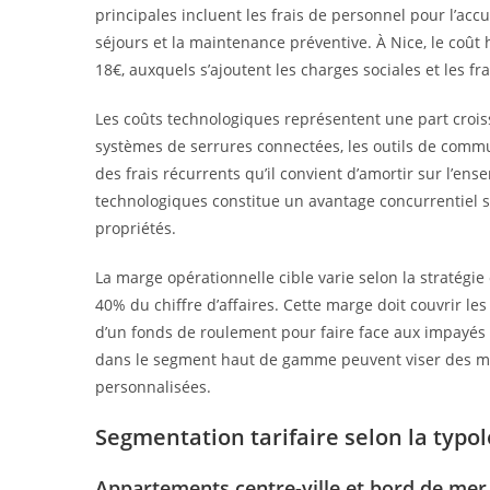
principales incluent les frais de personnel pour l’accu
séjours et la maintenance préventive. À Nice, le coût h
18€, auxquels s’ajoutent les charges sociales et les f
Les coûts technologiques représentent une part croiss
systèmes de serrures connectées, les outils de commu
des frais récurrents qu’il convient d’amortir sur l’en
technologiques constitue un avantage concurrentiel s
propriétés.
La marge opérationnelle cible varie selon la stratég
40% du chiffre d’affaires. Cette marge doit couvrir l
d’un fonds de roulement pour faire face aux impayés e
dans le segment haut de gamme peuvent viser des mar
personnalisées.
Segmentation tarifaire selon la typol
Appartements centre-ville et bord de mer