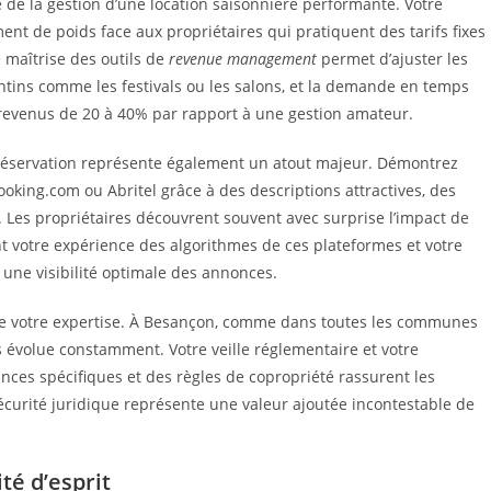
 de la gestion d’une location saisonnière performante. Votre
ent de poids face aux propriétaires qui pratiquent des tarifs fixes
 maîtrise des outils de
revenue management
permet d’ajuster les
ontins comme les festivals ou les salons, et la demande en temps
revenus de 20 à 40% par rapport à une gestion amateur.
réservation représente également un atout majeur. Démontrez
ooking.com ou Abritel grâce à des descriptions attractives, des
 Les propriétaires découvrent souvent avec surprise l’impact de
t votre expérience des algorithmes de ces plateformes et votre
 une visibilité optimale des annonces.
 de votre expertise. À Besançon, comme dans toutes les communes
res évolue constamment. Votre veille réglementaire et votre
nces spécifiques et des règles de copropriété rassurent les
sécurité juridique représente une valeur ajoutée incontestable de
té d’esprit