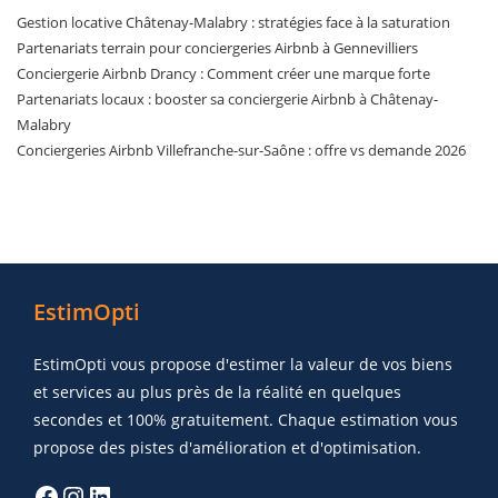
Gestion locative Châtenay-Malabry : stratégies face à la saturation
Partenariats terrain pour conciergeries Airbnb à Gennevilliers
Conciergerie Airbnb Drancy : Comment créer une marque forte
Partenariats locaux : booster sa conciergerie Airbnb à Châtenay-
Malabry
Conciergeries Airbnb Villefranche-sur-Saône : offre vs demande 2026
EstimOpti
EstimOpti vous propose d'estimer la valeur de vos biens
et services au plus près de la réalité en quelques
secondes et 100% gratuitement. Chaque estimation vous
propose des pistes d'amélioration et d'optimisation.