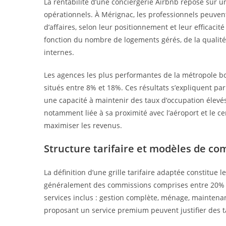
La rentabilité d’une conciergerie Airbnb repose sur un
opérationnels. À Mérignac, les professionnels peuve
d’affaires, selon leur positionnement et leur efficaci
fonction du nombre de logements gérés, de la qualité
internes.
Les agences les plus performantes de la métropole bo
situés entre 8% et 18%. Ces résultats s’expliquent par
une capacité à maintenir des taux d’occupation élevés
notamment liée à sa proximité avec l’aéroport et le c
maximiser les revenus.
Structure tarifaire et modèles de c
La définition d’une grille tarifaire adaptée constitue l
généralement des commissions comprises entre 20% et
services inclus : gestion complète, ménage, maintena
proposant un service premium peuvent justifier des ta