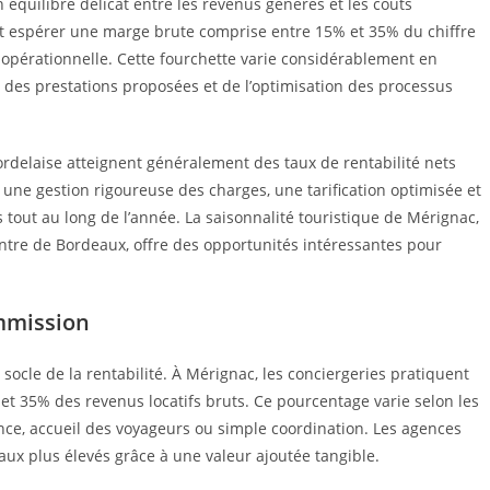
 équilibre délicat entre les revenus générés et les coûts
nt espérer une marge brute comprise entre 15% et 35% du chiffre
té opérationnelle. Cette fourchette varie considérablement en
 des prestations proposées et de l’optimisation des processus
rdelaise atteignent généralement des taux de rentabilité nets
 une gestion rigoureuse des charges, une tarification optimisée et
 tout au long de l’année. La saisonnalité touristique de Mérignac,
entre de Bordeaux, offre des opportunités intéressantes pour
ommission
e socle de la rentabilité. À Mérignac, les conciergeries pratiquent
 35% des revenus locatifs bruts. Ce pourcentage varie selon les
nce, accueil des voyageurs ou simple coordination. Les agences
ux plus élevés grâce à une valeur ajoutée tangible.