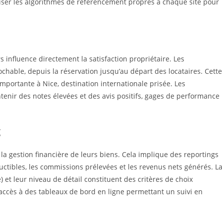
iser les algorithmes de référencement propres à chaque site pour
 influence directement la satisfaction propriétaire. Les
ochable, depuis la réservation jusqu’au départ des locataires. Cette
portante à Nice, destination internationale prisée. Les
tenir des notes élevées et des avis positifs, gages de performance
g
la gestion financière de leurs biens. Cela implique des reportings
éductibles, les commissions prélevées et les revenus nets générés. L
 et leur niveau de détail constituent des critères de choix
’accès à des tableaux de bord en ligne permettant un suivi en