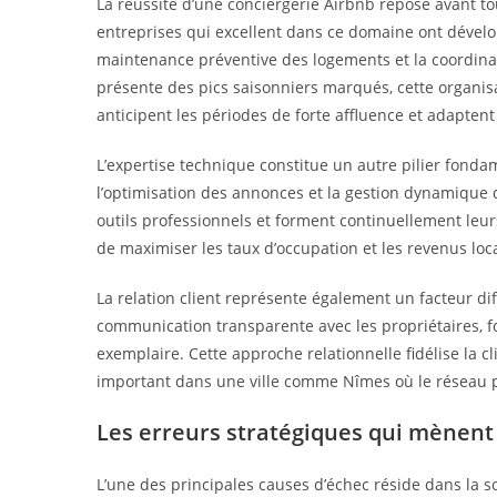
La réussite d’une conciergerie Airbnb repose avant to
entreprises qui excellent dans ce domaine ont dévelo
maintenance préventive des logements et la coordinat
présente des pics saisonniers marqués, cette organis
anticipent les périodes de forte affluence et adapten
L’expertise technique constitue un autre pilier fondam
l’optimisation des annonces et la gestion dynamique d
outils professionnels et forment continuellement leu
de maximiser les taux d’occupation et les revenus loca
La relation client représente également un facteur di
communication transparente avec les propriétaires, fo
exemplaire. Cette approche relationnelle fidélise la cl
important dans une ville comme Nîmes où le réseau pr
Les erreurs stratégiques qui mènent 
L’une des principales causes d’échec réside dans la 