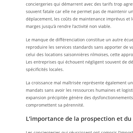
conciergeries qui démarrent avec des tarifs trop agre
souvent fatale car elle ne permet pas de maintenir un 
déplacement, les coûts de maintenance imprévus et l
marges jusqu’à rendre l’activité non viable.
Le manque de différenciation constitue un autre écue
reproduire les services standards sans apporter de 
celui des locations saisonnières nîmoises, cette ap
Les entreprises qui échouent négligent souvent de d
spécificités locales.
La croissance mal maîtrisée représente également un 
mandats sans avoir les ressources humaines et logisti
expansion précipitée génère des dysfonctionnements q
compromettent sa pérennité.
L’importance de la prospection et 
Les conciergeries qui réussissent ont compris l’impor