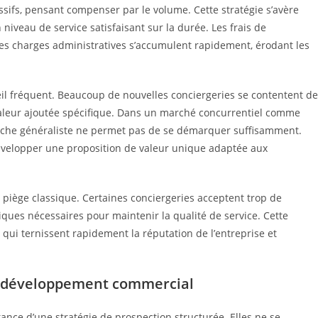
ssifs, pensant compenser par le volume. Cette stratégie s’avère
niveau de service satisfaisant sur la durée. Les frais de
es charges administratives s’accumulent rapidement, érodant les
il fréquent. Beaucoup de nouvelles conciergeries se contentent de
valeur ajoutée spécifique. Dans un marché concurrentiel comme
proche généraliste ne permet pas de se démarquer suffisamment.
évelopper une proposition de valeur unique adaptée aux
piège classique. Certaines conciergeries acceptent trop de
ques nécessaires pour maintenir la qualité de service. Cette
ui ternissent rapidement la réputation de l’entreprise et
du développement commercial
tance d’une stratégie de prospection structurée. Elles ne se