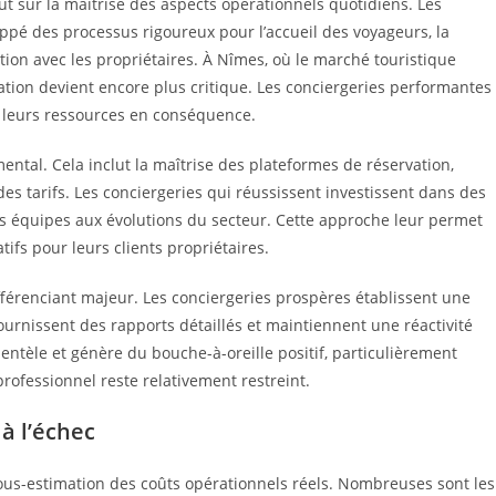
ut sur la maîtrise des aspects opérationnels quotidiens. Les
ppé des processus rigoureux pour l’accueil des voyageurs, la
ion avec les propriétaires. À Nîmes, où le marché touristique
ation devient encore plus critique. Les conciergeries performantes
t leurs ressources en conséquence.
ental. Cela inclut la maîtrise des plateformes de réservation,
es tarifs. Les conciergeries qui réussissent investissent dans des
rs équipes aux évolutions du secteur. Cette approche leur permet
tifs pour leurs clients propriétaires.
fférenciant majeur. Les conciergeries prospères établissent une
urnissent des rapports détaillés et maintiennent une réactivité
ientèle et génère du bouche-à-oreille positif, particulièrement
ofessionnel reste relativement restreint.
à l’échec
sous-estimation des coûts opérationnels réels. Nombreuses sont les