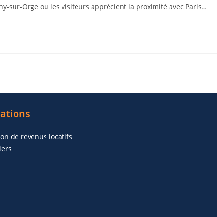
y-sur-Orge où les visiteurs apprécient la proximité avec Paris…
ations
ion de revenus locatifs
iers