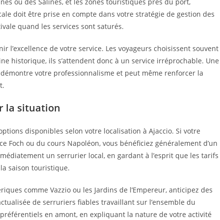
nnes ou des Salines, et les zones touristiques près du port,
ocale doit être prise en compte dans votre stratégie de gestion des
ivale quand les services sont saturés.
nir l’excellence de votre service. Les voyageurs choisissent souvent
ne historique, ils s’attendent donc à un service irréprochable. Une
s démontre votre professionnalisme et peut même renforcer la
t.
 la situation
tions disponibles selon votre localisation à Ajaccio. Si votre
place Foch ou du cours Napoléon, vous bénéficiez généralement d’un
médiatement un serrurier local, en gardant à l’esprit que les tarifs
la saison touristique.
ériques comme Vazzio ou les Jardins de l’Empereur, anticipez des
ctualisée de serruriers fiables travaillant sur l’ensemble du
s préférentiels en amont, en expliquant la nature de votre activité