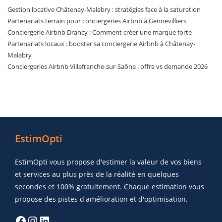
Gestion locative Châtenay-Malabry : stratégies face à la saturation
Partenariats terrain pour conciergeries Airbnb à Gennevilliers
Conciergerie Airbnb Drancy : Comment créer une marque forte
Partenariats locaux : booster sa conciergerie Airbnb à Châtenay-
Malabry
Conciergeries Airbnb Villefranche-sur-Saône : offre vs demande 2026
EstimOpti
EstimOpti vous propose d'estimer la valeur de vos biens
et services au plus près de la réalité en quelques
secondes et 100% gratuitement. Chaque estimation vous
propose des pistes d'amélioration et d'optimisation.