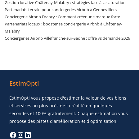
Gestion locative Châtenay-Malabry : stratégies face à la saturation
Partenariats terrain pour conciergeries Airbnb à Gennevilliers
Conciergerie Airbnb Drancy : Comment créer une marque forte
Partenariats locaux : booster sa conciergerie Airbnb à Châtenay-
Malabry
Conciergeries Airbnb Villefranche-sur-Saône : offre vs demande 2026
EstimOpti
EstimOpti vous propose d'estimer la valeur de vos biens
et services au plus près de la réalité en quelques
secondes et 100% gratuitement. Chaque estimation vous
propose des pistes d'amélioration et d'optimisation.