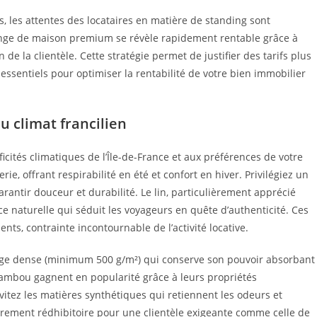
is, les attentes des locataires en matière de standing sont
linge de maison premium se révèle rapidement rentable grâce à
n de la clientèle. Cette stratégie permet de justifier des tarifs plus
 essentiels pour optimiser la rentabilité de votre bien immobilier
u climat francilien
ficités climatiques de l’Île-de-France et aux préférences de votre
terie, offrant respirabilité en été et confort en hiver. Privilégiez un
antir douceur et durabilité. Le lin, particulièrement apprécié
e naturelle qui séduit les voyageurs en quête d’authenticité. Ces
nts, contrainte incontournable de l’activité locative.
onge dense (minimum 500 g/m²) qui conserve son pouvoir absorbant
bambou gagnent en popularité grâce à leurs propriétés
vitez les matières synthétiques qui retiennent les odeurs et
ement rédhibitoire pour une clientèle exigeante comme celle de