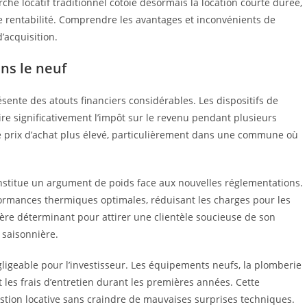
hé locatif traditionnel côtoie désormais la location courte durée,
de rentabilité. Comprendre les avantages et inconvénients de
’acquisition.
ns le neuf
ésente des atouts financiers considérables. Les dispositifs de
ire significativement l’impôt sur le revenu pendant plusieurs
 prix d’achat plus élevé, particulièrement dans une commune où
nstitue un argument de poids face aux nouvelles réglementations.
ormances thermiques optimales, réduisant les charges pour les
itère déterminant pour attirer une clientèle soucieuse de son
saisonnière.
igeable pour l’investisseur. Les équipements neufs, la plomberie
t les frais d’entretien durant les premières années. Cette
gestion locative sans craindre de mauvaises surprises techniques.