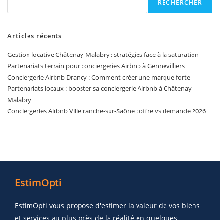
RECHERCHER
Articles récents
Gestion locative Châtenay-Malabry : stratégies face à la saturation
Partenariats terrain pour conciergeries Airbnb à Gennevilliers
Conciergerie Airbnb Drancy : Comment créer une marque forte
Partenariats locaux : booster sa conciergerie Airbnb à Châtenay-
Malabry
Conciergeries Airbnb Villefranche-sur-Saône : offre vs demande 2026
EstimOpti
EstimOpti vous propose d'estimer la valeur de vos biens
et services au plus près de la réalité en quelques