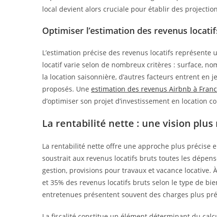
local devient alors cruciale pour établir des projectio
Optimiser l’estimation des revenus locatif
L’estimation précise des revenus locatifs représente u
locatif varie selon de nombreux critères : surface, no
la location saisonnière, d’autres facteurs entrent e
proposés. Une
estimation des revenus Airbnb à Franc
d’optimiser son projet d’investissement en location c
La rentabilité nette : une vision plus 
La rentabilité nette offre une approche plus précise e
soustrait aux revenus locatifs bruts toutes les dépens
gestion, provisions pour travaux et vacance locative.
et 35% des revenus locatifs bruts selon le type de bi
entretenues présentent souvent des charges plus prév
La fiscalité constitue un élément déterminant du calcu