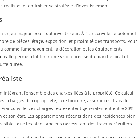
ns réalistes et optimiser sa stratégie d’investissement.
s
n enjeu majeur pour tout investisseur. À Franconville, le potentiel
mbre de pièces, étage, exposition, et proximité des transports. Pour
n jeu comme l’aménagement, la décoration et les équipements
onville
permet d’obtenir une vision précise du marché local et
ourte durée.
réaliste
n intégrant l’ensemble des charges liées à la propriété. Ce calcul
es : charges de copropriété, taxe foncière, assurances, frais de
 À Franconville, ces charges représentent généralement entre 20%
en et son état. Les appartements récents dans des résidences bien
isibles que les biens anciens nécessitant des travaux réguliers.
l de rentabilité nette. Les revenus fonciers sont imposés selon le