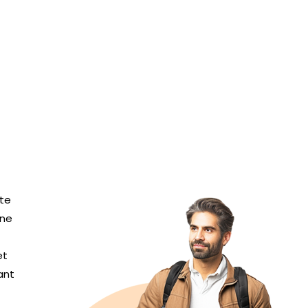
tte
une
et
ant