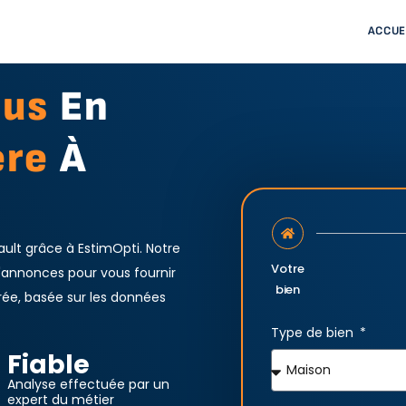
ACCUE
nus
En
ère
À
ault grâce à EstimOpti. Notre
Votre
d'annonces pour vous fournir
bien
rée, basée sur les données
Type de bien
Fiable
Analyse effectuée par un
expert du métier