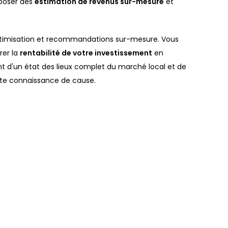
poser des
estimation de revenus sur-mesure
et
optimisation et recommandations sur-mesure. Vous
rer la
rentabilité de votre investissement
en
ant d'un état des lieux complet du marché local et de
ute connaissance de cause.